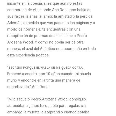
iniciarte en la poesía, si es que aún no estás
enamorada de ella, donde Ana Roca nos habla de
sus raíces isleñas, el amor, la amistad o la pérdida.
Además, a medida que vas pasando las páginas y a
modo de homenaje, te encuentras con una
recopilación de poemas de su bisabuelo Pedro
Arozena Wood. Y como no podía ser de otra
manera, el azul del Atlántico nos acompaña en toda
esta experiencia poética.
“ᴇsᴄʀɪʙᴏ ᴘᴏʀǫᴜᴇ ᴇʟ ʜᴀʙʟᴀ sᴇ ᴍᴇ ǫᴜᴇᴅᴀ ᴄᴏʀᴛᴀ…
Empecé a escribir con 10 años cuando mi abuela
murió y encontré en la tinta una manera de
sobrellevarlo.” Ana Roca
“Mi bisabuelo Pedro Arozena Wood, consiguió
autoeditar algunos libros sólo para regalar, sin
embargo la muerte le sorprendió cuando estaba